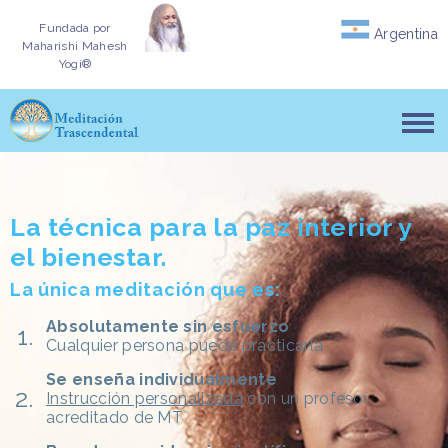
Fundada por
Argentina
Maharishi Mahesh
Yogi®
La técnica para la paz interior y
el bienestar.
La única meditación que es:
Absolutamente sin esfuerzo
Cualquier persona puede practicarla
Se enseña individualmente
Instrucción personalizada
con un profesor
acreditado de MT