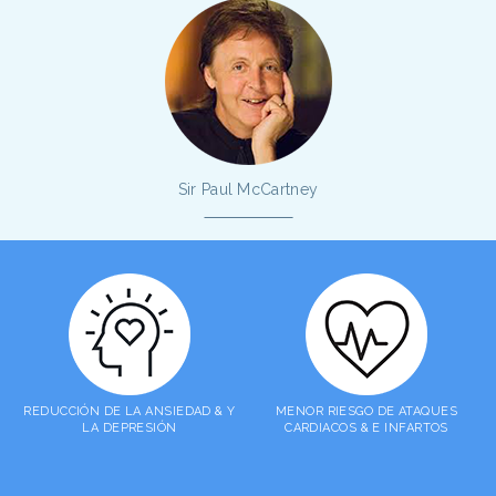
Sir Paul McCartney
REDUCCIÓN DE LA ANSIEDAD & Y
MENOR RIESGO DE ATAQUES
LA DEPRESIÓN
CARDIACOS & E INFARTOS