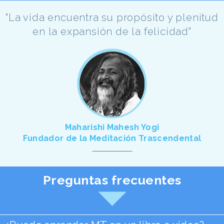
"La vida encuentra su propósito y plenitud
en la expansión de la felicidad"
Maharishi Mahesh Yogi
Fundador de la Meditación Trascendental
Preguntas frecuentes